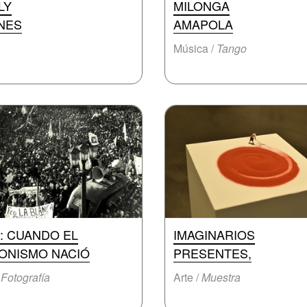
LY
MILONGA
NES
AMAPOLA
Música /
Tango
5: CUANDO EL
IMAGINARIOS
ONISMO NACIÓ
PRESENTES,
/
Fotografía
Arte /
Muestra