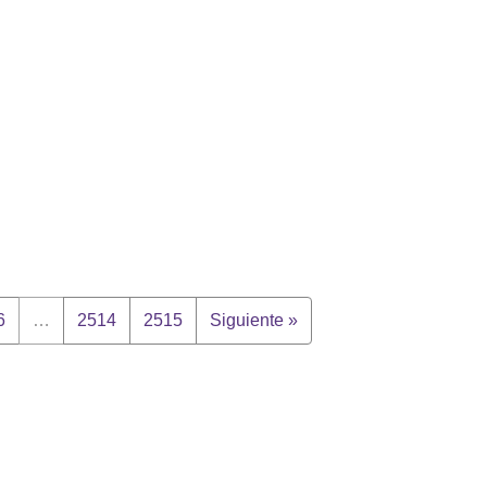
6
…
2514
2515
Siguiente »