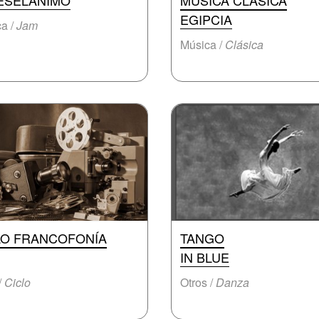
ESELANIMO
MÚSICA CLÁSICA
EGIPCIA
a /
Jam
Música /
Clásica
LO FRANCOFONÍA
TANGO
IN BLUE
/
Ciclo
Otros /
Danza