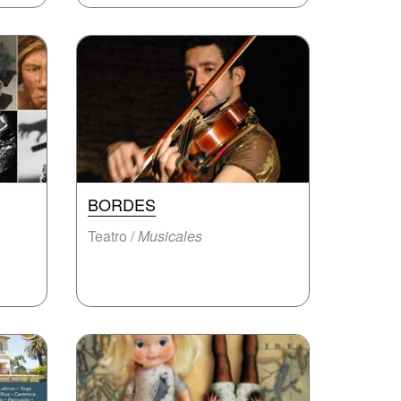
BORDES
Teatro /
Musicales