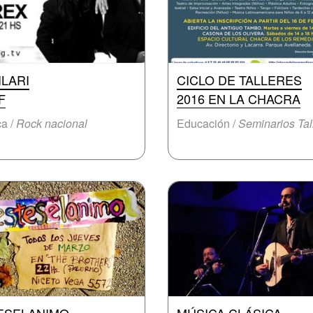
ILARI
CICLO DE TALLERES
F
2016 EN LA CHACRA
a /
Rock nacional
Educación /
Seminarios Tal