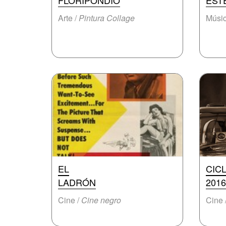
FLORIPONDIO
EST
Arte /
Pintura Collage
Músic
EL
CIC
LADRÓN
2016
Cine /
Cine negro
Cine 