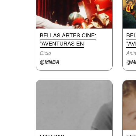
BELLAS ARTES CINE:
BEL
"AVENTURAS EN
"A
Ciclo
Anim
@MNBA
@M