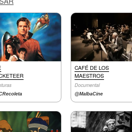
ESAR
E
CAFÉ DE LOS
CKETEER
MAESTROS
turas
Documental
Recoleta
@MalbaCine