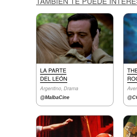
TAMBIÉN TE PUEDE INTER
LA PARTE
TH
DEL LEÓN
RO
Argentino, Drama
Aven
@MalbaCine
@CC