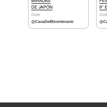
MIRADAS
FES
DE JAPÓN
9° 
Ciclo
Cort
@CasaDelBicentenario
@Ca