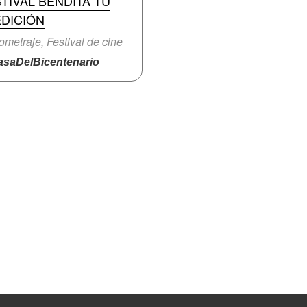
TIVAL BENDITA TÚ
EDICIÓN
ometraje, Festival de cine
saDelBicentenario