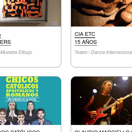
A
CIA ETC
IERS
15 AÑOS
/
Muestra Dibujo
Teatro /
Danza Internaciona