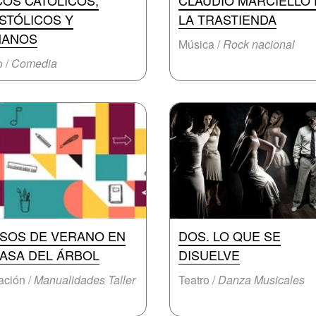
COS CATÓLICOS,
CLAUDIO MARCIELLO
STÓLICOS Y
LA TRASTIENDA
ANOS
Música /
Rock nacional
o /
Comedia
SOS DE VERANO EN
DOS. LO QUE SE
CASA DEL ÁRBOL
DISUELVE
ción /
Manualidades Taller
Teatro /
Danza Musicales