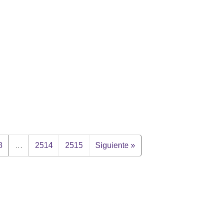
8
…
2514
2515
Siguiente »