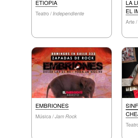
ETIOPIA
LA 
EL 
Teatro /
Independiente
Arte 
EMBRIONES
SIN
CHE
Música /
Jam Rock
Teatr