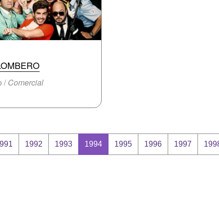
LOMBERO
o /
Comercial
991
1992
1993
1994
1995
1996
1997
199