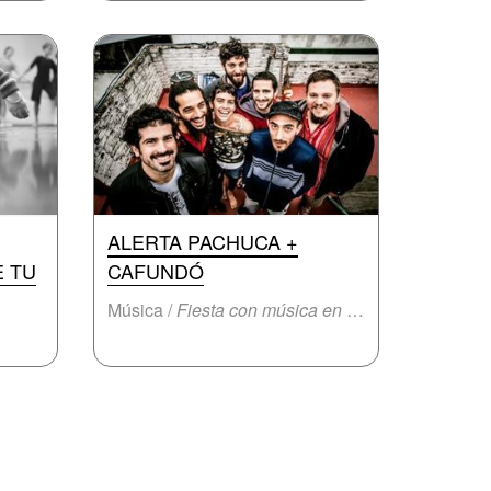
ALERTA PACHUCA +
E TU
CAFUNDÓ
Música /
Fiesta con música en vivo