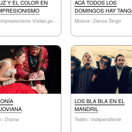
LUZ Y EL COLOR EN
ACÁ TODOS LOS
IMPRESIONISMO
DOMINGOS HAY TANG
/
Impresionismo Visitas guiadas
Música /
Danza Tango
FONÍA
LOS BLA BLA EN EL
JOVIANA
MANDRIL
o /
Drama
Teatro /
Independiente