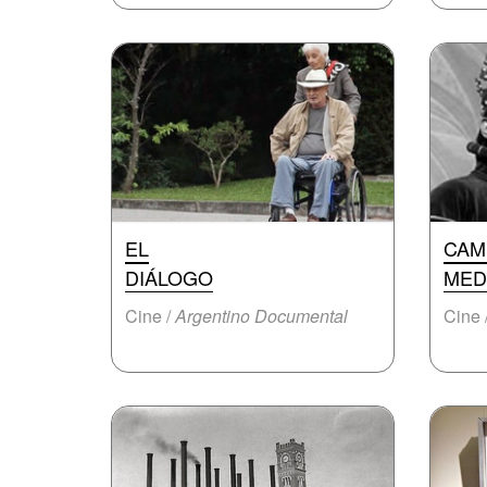
EL
CAM
DIÁLOGO
MED
Cine /
Argentino Documental
Cine 