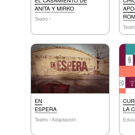
EL CASAMIENTO DE
CHI
ANITA Y MIRKO
APO
ROM
Teatro /
Teatr
EN
CUR
ESPERA
LA 
Teatro /
Adaptación
Educa