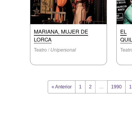
MARIANA, MUJER DE
EL
LORCA
QUI
Teatro /
Unipersonal
Teatr
« Anterior
1
2
…
1990
1