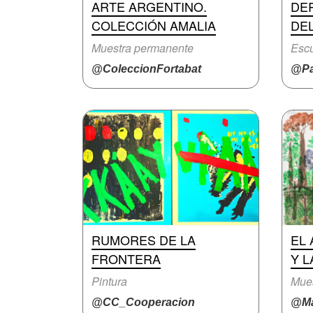
ARTE ARGENTINO.
DE
COLECCIÓN AMALIA
DE
Muestra permanente
Escu
@ColeccionFortabat
@Pa
RUMORES DE LA
EL 
FRONTERA
Y 
Pintura
Mue
@CC_Cooperacion
@Ma