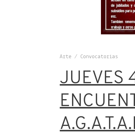
Arte / Convocatorias
JUEVES 
ENCUEN
A.G.A.T.A