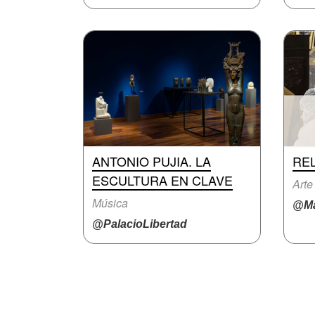
ANTONIO PUJIA. LA
REL
ESCULTURA EN CLAVE
Arte
Música
@Ma
@PalacioLibertad