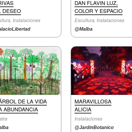
RIVAS
DAN FLAVIN LUZ,
L DESEO
COLOR Y ESPACIO
ltura, Instalaciones
Escultura, Instalaciones
lacioLibertad
@Malba
ÁRBOL DE LA VIDA
MARAVILLOSA
LA ABUNDANCIA
ALICIA
stra
Instalaciones
lba
@JardinBotanico