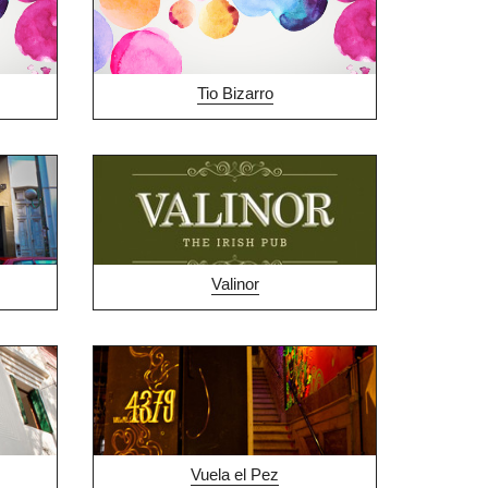
Tio Bizarro
Valinor
Vuela el Pez