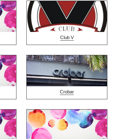
Club V
Crobar