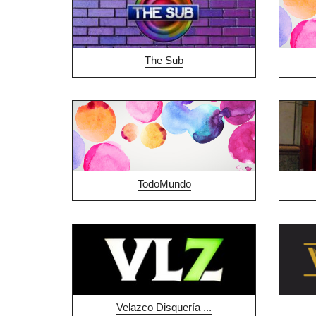
The Sub
TodoMundo
Velazco Disquería ...