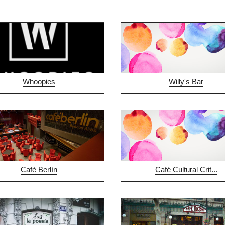
Whoopies
Willy's Bar
Café Berlín
Café Cultural Crit...