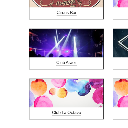
Circus Bar
Club Aráoz
Club La Octava