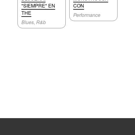
"SIEMPRE" EN
CON
THE
Performance
Blues, R&b