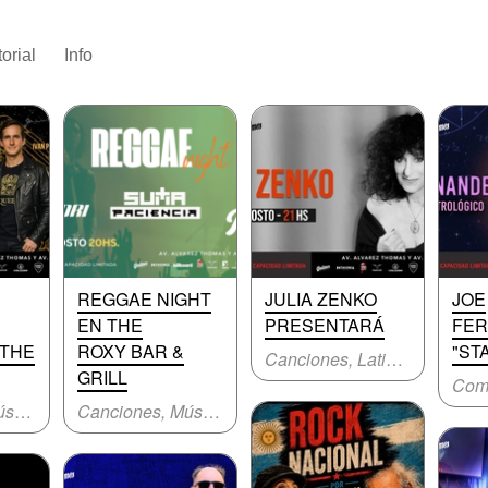
torial
Info
REGGAE NIGHT
JULIA ZENKO
JOE
EN THE
PRESENTARÁ
FE
 THE
ROXY BAR &
"ST
Canciones, Latinoamericana
GRILL
Canciones, Música original
Canciones, Música original