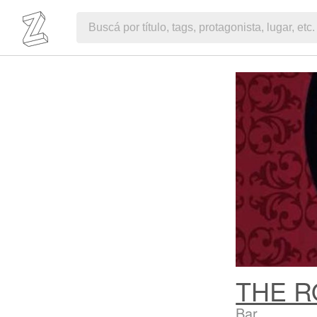
THE R
Bar