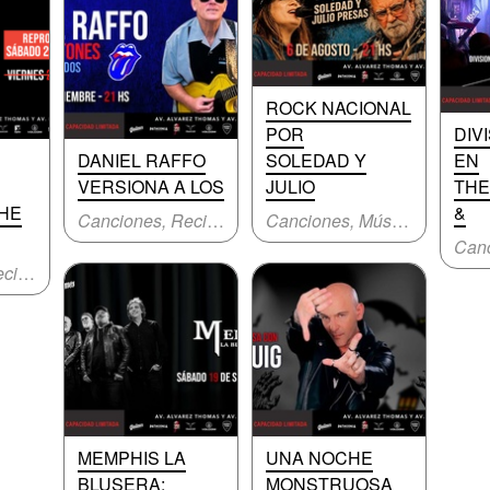
ROCK NACIONAL
POR
DIV
DANIEL RAFFO
SOLEDAD Y
EN
VERSIONA A LOS
JULIO
THE
THE
&
Canciones, Recital
Canciones, Música original
Canciones, Recital
MEMPHIS LA
UNA NOCHE
BLUSERA:
MONSTRUOSA