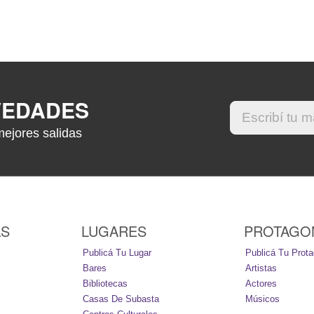
VEDADES
mejores salidas
AS
LUGARES
PROTAGO
Publicá Tu Lugar
Publicá Tu Prota
Bares
Artistas
Bibliotecas
Actores
Casas De Subasta
Músicos