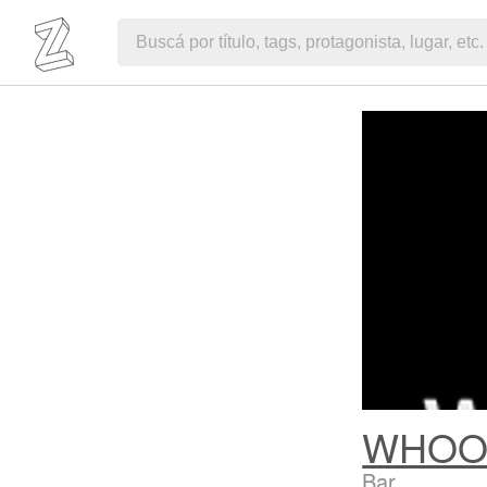
WHOO
Bar