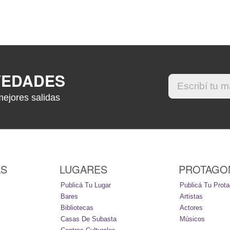
VEDADES
mejores salidas
AS
LUGARES
PROTAGO
Publicá Tu Lugar
Publicá Tu Prota
Bares
Artistas
Bibliotecas
Actores
Casas De Subasta
Músicos