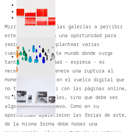
1
2
Mizrahi alienta a las galerías a percibir
este presente como una oportunidad para
reorganizarse y replantear varias
cuestiones. “En este mundo donde surge
tanto la creatividad – expresa - es
necesario que se genere una ruptura al
momento de pensar en el vuelco digital que
no tiene que ver ni con las páginas online,
ni las redes sociales, sino que debe ser
algo totalmente nuevo. Como en su
oportunidad aparecieron las ferias de arte,
de la misma forma debe haber una