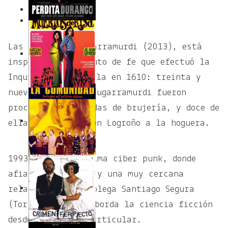
5
6
Las Brujas de Zugarramurdi (2013), está
inspirada en el auto de fe que efectuó la
Inquisición Española en 1610: treinta y
nueve mujeres de Zugarramurdi fueron
procesadas, acusadas de brujería, y doce de
ellas condenadas en Logroño a la hoguera.
1993. La ópera Prima ciber punk, donde
afianzó un estilo y una muy cercana
relación con su colega Santiago Segura
(Torrente),donde aborda la ciencia ficción
desde un ángulo particular.