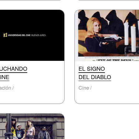
UCHANDO
EL SIGNO
INE
DEL DIABLO
ción /
Cine /