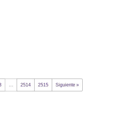
3
…
2514
2515
Siguiente »