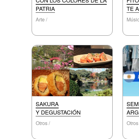
CON LOS COLORES DE LA
FIT
PATRIA
TE 
Arte /
Músic
SAKURA
SEM
Y DEGUSTACIÓN
ARG
Otros /
Otros 