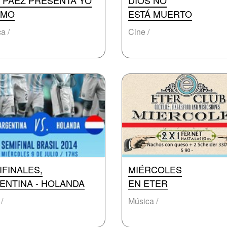
O PÁEZ PRESENTA YO
DIOS NO
AMO
ESTÁ MUERTO
a /
Cine /
IFINALES,
MIÉRCOLES
ENTINA - HOLANDA
EN ETER
/
Música /