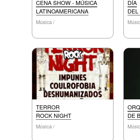
CENA SHOW - MÚSICA
DÍA
LATINOAMERICANA
DEL
Música /
Músic
TERROR
ORQ
ROCK NIGHT
DE 
Música /
Músic