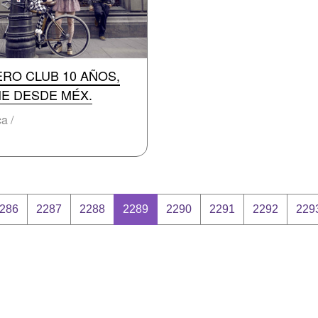
ERO CLUB 10 AÑOS,
NE DESDE MÉX.
a /
286
2287
2288
2289
2290
2291
2292
229