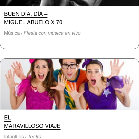
BUEN DÍA, DÍA –
MIGUEL ABUELO X 70
Música /
Fiesta con música en vivo
EL
MARAVILLOSO VIAJE
Infantiles /
Teatro