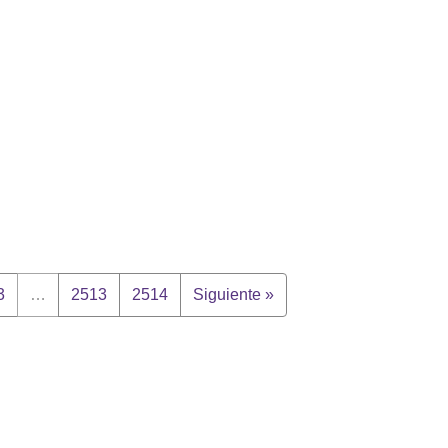
3
…
2513
2514
Siguiente »