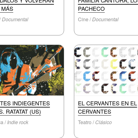
ÍDALOS Y VOLVERÁN
FAMILIA CANTORA, LO
 MÁS
PACHECO
/
Documental
Cine /
Documental
TES INDIEGENTES
EL CERVANTES EN EL
. RATATAT (US)
CERVANTES
a /
Indie rock
Teatro /
Clásico