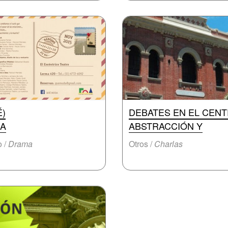
É)
DEBATES EN EL CENT
A
ABSTRACCIÓN Y
o /
Drama
Otros /
Charlas