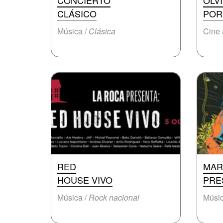
CONCIERTO
OLV
CLÁSICO
POR
Música /
Clásica
Cine 
RED
MAR
HOUSE VIVO
PRES
Música /
Rock nacional
Músic