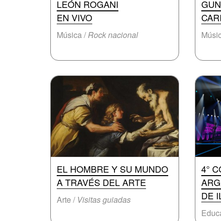
LEÓN ROGANI
GUN
EN VIVO
CAR
Música /
Rock nacional
Músic
EL HOMBRE Y SU MUNDO
4° 
A TRAVÉS DEL ARTE
ARG
DE 
Arte /
Visitas guiadas
Educa