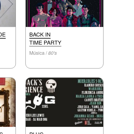
DE
BACK IN
TIME PARTY
Música /
80's