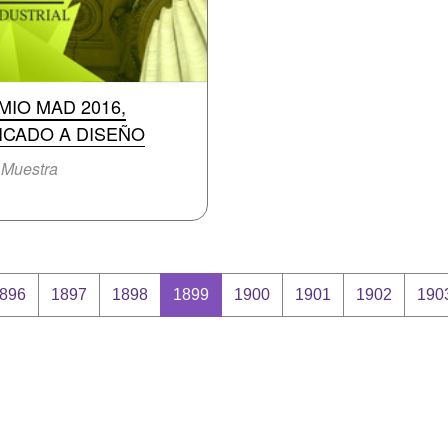
MIO MAD 2016,
ICADO A DISEÑO
/
Muestra
896
1897
1898
1899
1900
1901
1902
190