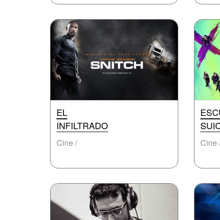
EL
ESC
INFILTRADO
SUI
Cine /
Cine 