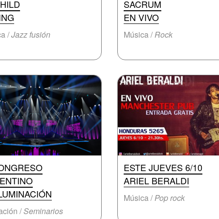
HILD
SACRUM
ING
EN VIVO
a /
Jazz fusión
Música /
Rock
CONGRESO
ESTE JUEVES 6/10
ENTINO
ARIEL BERALDI
ILUMINACIÓN
Música /
Pop rock
ción /
Seminarios