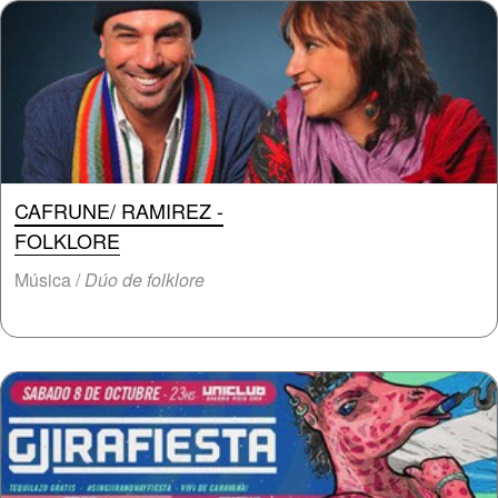
CAFRUNE/ RAMIREZ -
FOLKLORE
Música /
Dúo de folklore