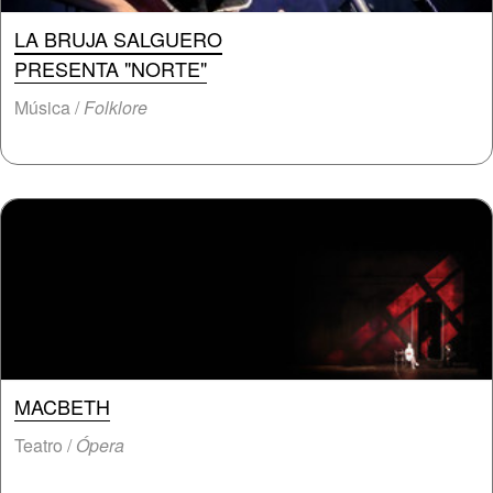
LA BRUJA SALGUERO
PRESENTA "NORTE"
Música /
Folklore
MACBETH
Teatro /
Ópera