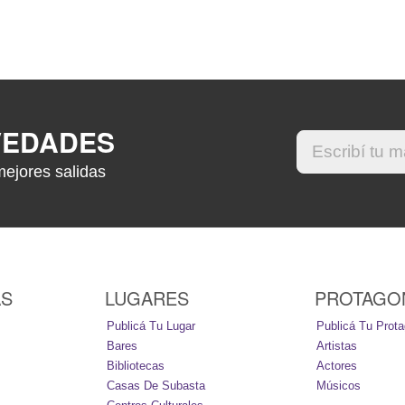
VEDADES
mejores salidas
AS
LUGARES
PROTAGO
Publicá Tu Lugar
Publicá Tu Prota
Bares
Artistas
Bibliotecas
Actores
Casas De Subasta
Músicos