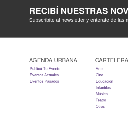
RECIBÍ NUESTRAS NO
Subscribite al newsletter y enterate de las 
AGENDA URBANA
CARTELER
Publicá Tu Evento
Arte
Eventos Actuales
Cine
Eventos Pasados
Educación
Infantiles
Música
Teatro
Otros