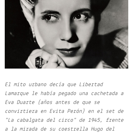
El mito urbano decía que Libertad
Lamarque le había pegado una cachetada a
Eva Duarte (años antes de que se
convirtiera en Evita Perón) en el set de
"La cabalgata del circo" de 1945, frente
a la mirada de su coestrella Hugo del