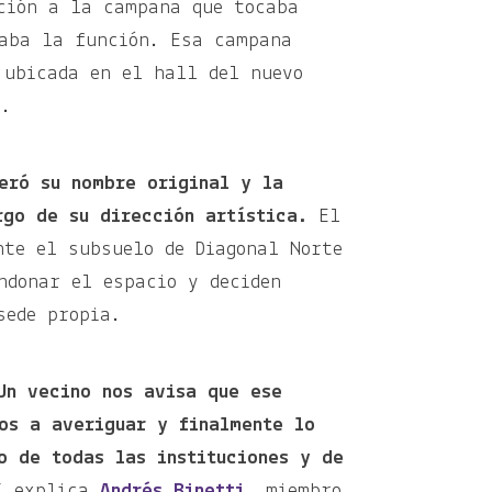
ción a la campana que tocaba
aba la función. Esa campana
 ubicada en el hall del nuevo
to.
eró su nombre original y la
rgo de su dirección artística.
El
nte el subsuelo de Diagonal Norte
ndonar el espacio y deciden
 sede propia.
Un vecino nos avisa que ese
os a averiguar y finalmente lo
o de todas las instituciones y de
l”
explica
Andrés Binetti
, miembro