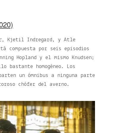
020)
c
, Kjetil Indregard, y Atle
stá compuesta por seis episodios
enning Hopland y el mismo Knudsen;
ilo bastante homogéneo. Los
parten un ómnibus a ninguna parte
roroso chófer del averno.