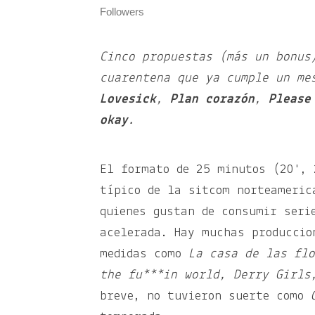
Followers
Cinco propuestas (más un bonus
cuarentena que ya cumple un m
Lovesick
,
Plan corazón
,
Please 
okay
.
El formato de 25 minutos (20', 
típico de la sitcom norteameric
quienes gustan de consumir seri
acelerada. Hay muchas produccio
medidas como
La casa de las flo
the fu***in world, Derry Girl
breve, no tuvieron suerte como