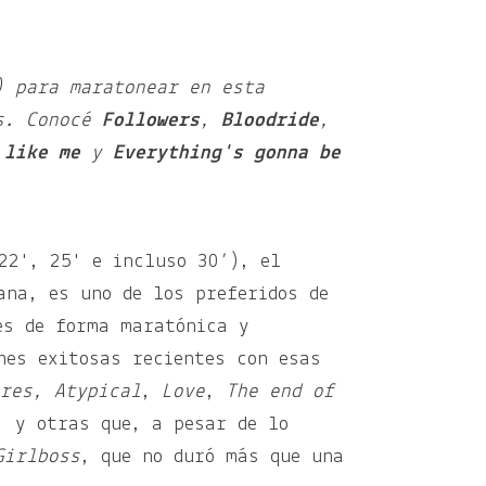
) para maratonear en esta
es. Conocé
Followers
,
Bloodride
,
like me
y
Everything's gonna be
22', 25' e incluso 30’), el
ana, es uno de los preferidos de
es de forma maratónica y
nes exitosas recientes con esas
res,
Atypical
,
Love
,
The end of
s,
y otras que, a pesar de lo
Girlboss
, que no duró más que una