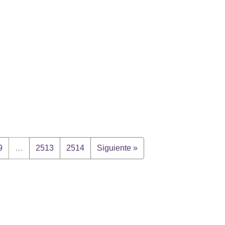
9
…
2513
2514
Siguiente »