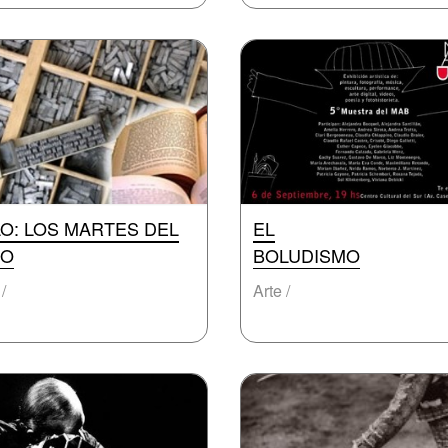
LO: LOS MARTES DEL
EL
RO
BOLUDISMO
/
Arte /