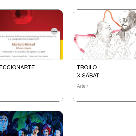
ECCIONARTE
TROILO
X SÁBAT
Arte /