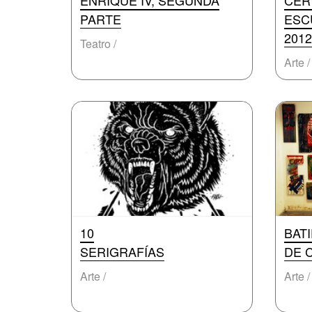
ENRIQUE IV, SEGUNDA
CER
PARTE
ESC
2012
Teatro /
Arte /
10
BAT
SERIGRAFÍAS
DE 
Arte /
Arte /