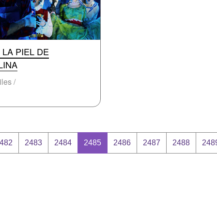
 LA PIEL DE
LINA
iles /
482
2483
2484
2485
2486
2487
2488
248