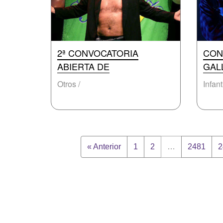
2ª CONVOCATORIA
CON
ABIERTA DE
GAL
Otros /
Infant
« Anterior
1
2
…
2481
2