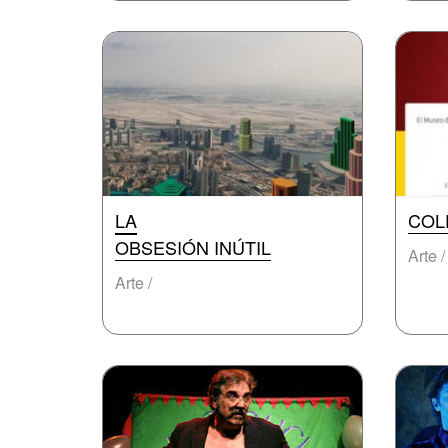
LA
COL
OBSESIÓN INÚTIL
Arte /
Arte /