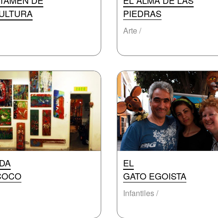
TAMEN DE
EL ALMA DE LAS
ULTURA
PIEDRAS
Arte /
IDA
EL
COCO
GATO EGOISTA
Infantiles /