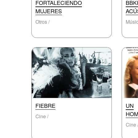
FORTALECIENDO
BBK
MUJERES
ACÚ
Otros /
Músic
FIEBRE
UN
HOM
Cine /
Cine 