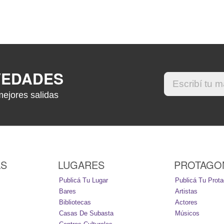
VEDADES
mejores salidas
AS
LUGARES
PROTAGO
Publicá Tu Lugar
Publicá Tu Prota
Bares
Artistas
Bibliotecas
Actores
Casas De Subasta
Músicos