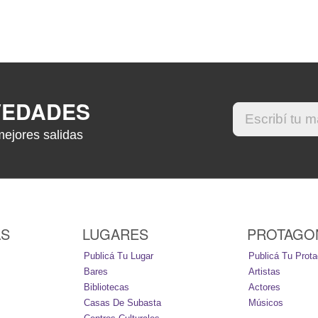
VEDADES
mejores salidas
AS
LUGARES
PROTAGO
Publicá Tu Lugar
Publicá Tu Prota
Bares
Artistas
Bibliotecas
Actores
Casas De Subasta
Músicos