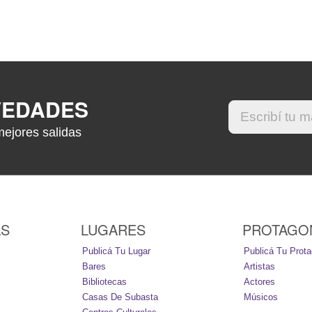
VEDADES
mejores salidas
AS
LUGARES
PROTAGO
Publicá Tu Lugar
Publicá Tu Prota
Bares
Artistas
Bibliotecas
Actores
Casas De Subasta
Músicos