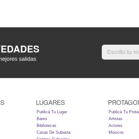
VEDADES
mejores salidas
AS
LUGARES
PROTAGO
Publicá Tu Lugar
Publicá Tu Prota
Bares
Artistas
Bibliotecas
Actores
Casas De Subasta
Músicos