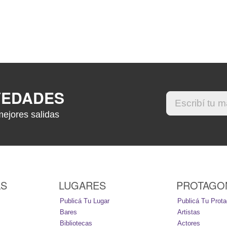
VEDADES
mejores salidas
AS
LUGARES
PROTAGO
Publicá Tu Lugar
Publicá Tu Prota
Bares
Artistas
Bibliotecas
Actores