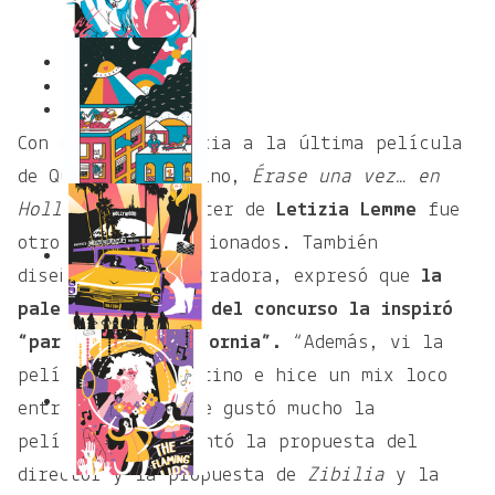
1
2
Con clara referencia a la última película
de Quentin Tarantino,
Érase una vez… en
Hollywood
, el póster de
Letizia Lemme
fue
otro de los seleccionados. También
diseñadora e ilustradora, expresó que
la
paleta de colores del concurso la inspiró
“para irse a California”.
“Además, vi la
película de Tarantino e hice un mix loco
entre palmeras. Me gustó mucho la
película, me encantó la propuesta del
director y la propuesta de
Zibilia
y la