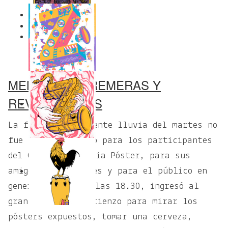
1
2
MENCIONES, REMERAS Y
REVELACIONES
La fina y persistente lluvia del martes no
fue un impedimento para los participantes
del Concurso Zibilia Póster, para sus
amigos o familiares y para el público en
general que desde las 18.30, ingresó al
gran salón del Matienzo para mirar los
pósters expuestos, tomar una cerveza,