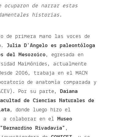
e ocuparon de narrar estas
damentales historias.
o de primera mano las voces de
ro.
Julia D’Angelo es paleontóloga
os del Mesozoico
, egresada en
rsidad Maimónides, actualmente
Desde 2006, trabaja en el MACN
boratorio de anatomía comparada y
ACEV). Por su parte,
Daiana
Facultad de Ciencias Naturales de
lata
, donde luego hizo el
ó a colaborar en el
Museo
 “Bernardino Rivadavia”
,