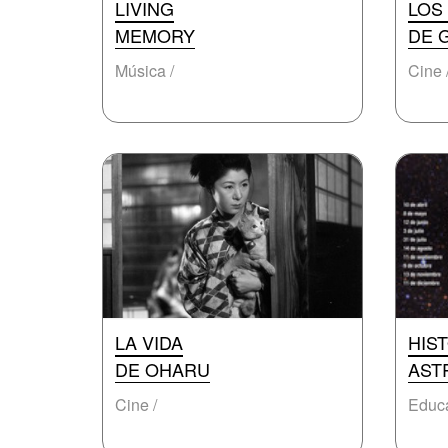
LIVING
LOS
MEMORY
DE 
Música /
Cine 
LA VIDA
HIST
DE OHARU
AST
Cine /
Educa