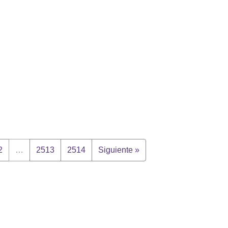
2
…
2513
2514
Siguiente »