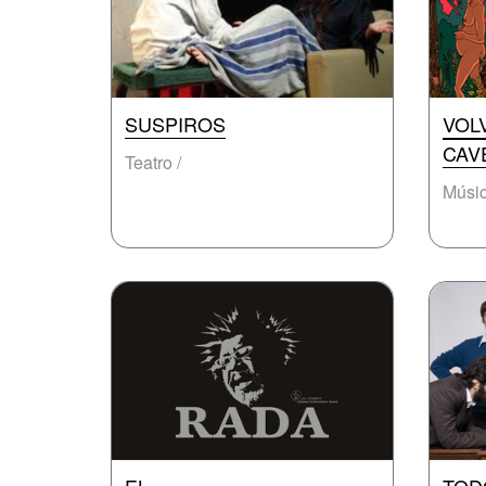
SUSPIROS
VOL
CAV
Teatro /
Músic