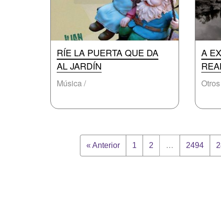
RÍE LA PUERTA QUE DA
A E
AL JARDÍN
REA
Música /
Otros 
« Anterior
1
2
…
2494
2