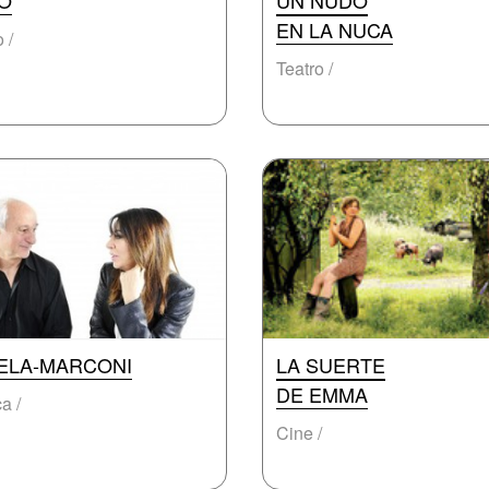
O
UN NUDO
EN LA NUCA
 /
Teatro /
ELA-MARCONI
LA SUERTE
DE EMMA
a /
Cine /