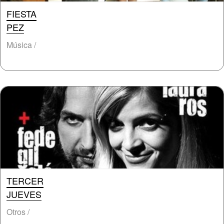
FIESTA
PEZ
Música /
TERCER
JUEVES
Otros /