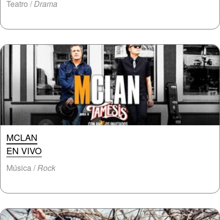
Teatro /
Drama
MCLAN
EN VIVO
Música /
Rock