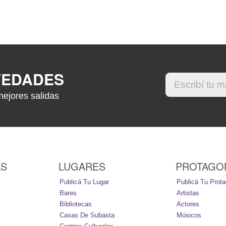
VEDADES
mejores salidas
AS
LUGARES
PROTAGO
Publicá Tu Lugar
Publicá Tu Prota
Bares
Artistas
Bibliotecas
Actores
Casas De Subasta
Músicos