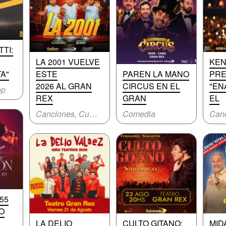
TI:
LA 2001 VUELVE
KEN
A"
ESTE
PAREN LA MANO
PRE
2026 AL GRAN
CIRCUS EN EL
"E
op
REX
GRAN
EL
Canciones, Cumbia
Comedia
55
O
LA DELIO
CULTO GITANO:
MID