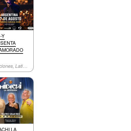
-Y
SENTA
NAMORADO
Canciones, Latinoamericana
ACHI LA