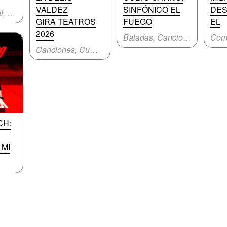
VALDEZ
SINFÓNICO EL
DES
Música original, Recital
GIRA TEATROS
FUEGO
EL
2026
Baladas, Canciones
Com
Canciones, Cumbia
CH:
 MI