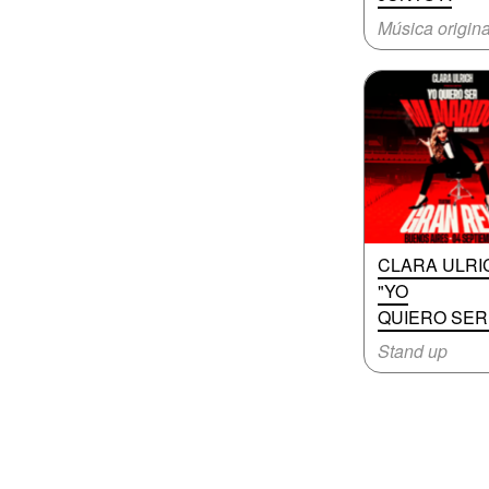
CLARA ULRI
"YO
QUIERO SER
Stand up