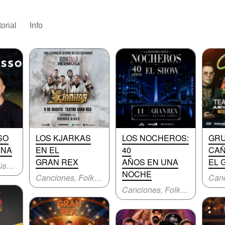
torial
Info
SO
LOS KJARKAS
LOS NOCHEROS:
GR
UNA
EN EL
40
CAÑ
GRAN REX
AÑOS EN UNA
EL 
Canciones, Música original
NOCHE
Canciones, Folklore
Canciones, Folklore