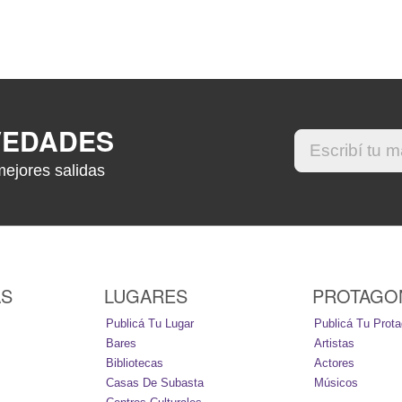
VEDADES
mejores salidas
AS
LUGARES
PROTAGO
Publicá Tu Lugar
Publicá Tu Prota
Bares
Artistas
Bibliotecas
Actores
Casas De Subasta
Músicos