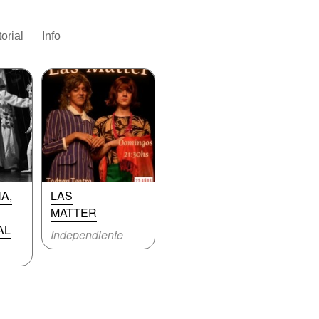
torial
Info
A,
LAS
MATTER
AL
Independiente