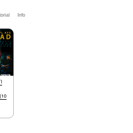
torial
Info
I
(10