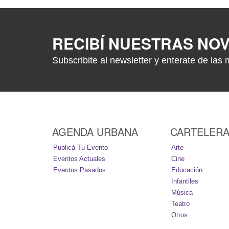
RECIBÍ NUESTRAS NO
Subscribite al newsletter y enterate de las 
AGENDA URBANA
CARTELER
Publicá Tu Evento
Arte
Eventos Actuales
Cine
Eventos Pasados
Educación
Infantiles
Música
Teatro
Otros