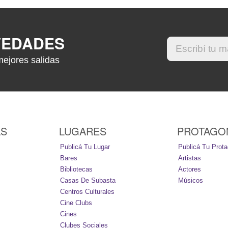
VEDADES
mejores salidas
AS
LUGARES
PROTAGO
Publicá Tu Lugar
Publicá Tu Prota
Bares
Artistas
Bibliotecas
Actores
Casas De Subasta
Músicos
Centros Culturales
Cine Clubs
Cines
Clubes Sociales