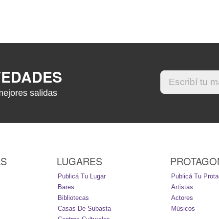
VEDADES
mejores salidas
AS
LUGARES
PROTAGO
Publicá Tu Lugar
Publicá Tu Prota
Bares
Artistas
Bibliotecas
Actores
Casas De Subasta
Músicos