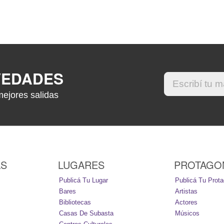
VEDADES
mejores salidas
AS
LUGARES
PROTAGO
Publicá Tu Lugar
Publicá Tu Prota
Bares
Artistas
Bibliotecas
Actores
Casas De Subasta
Músicos