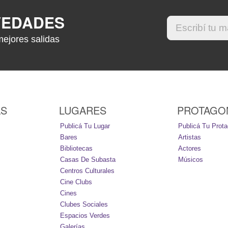
VEDADES
mejores salidas
AS
LUGARES
PROTAGO
Publicá Tu Lugar
Publicá Tu Prota
Bares
Artistas
Bibliotecas
Actores
Casas De Subasta
Músicos
Centros Culturales
Cine Clubs
Cines
Clubes Sociales
Espacios Verdes
Galerías