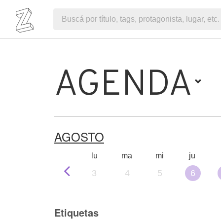
AGENDA
AGOSTO
lu
ma
mi
ju
3
4
5
6
Etiquetas