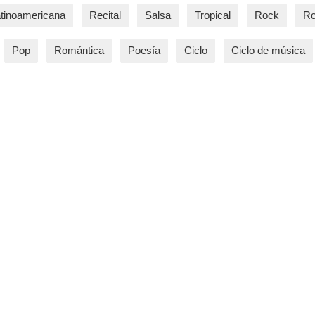
tinoamericana
Recital
Salsa
Tropical
Rock
Ro
Pop
Romántica
Poesía
Ciclo
Ciclo de música