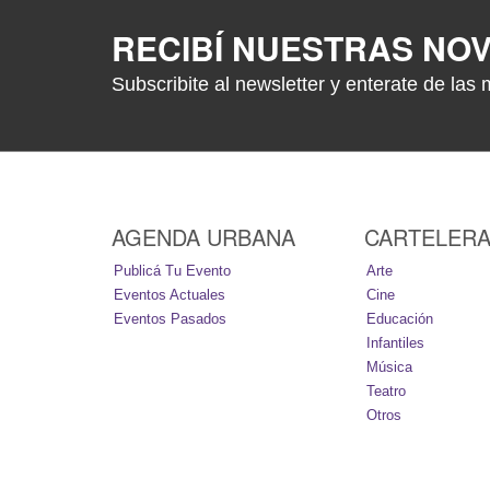
RECIBÍ NUESTRAS NO
Subscribite al newsletter y enterate de las 
AGENDA URBANA
CARTELER
Publicá Tu Evento
Arte
Eventos Actuales
Cine
Eventos Pasados
Educación
Infantiles
Música
Teatro
Otros