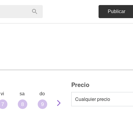
Publicar
Precio
vi
sa
do
7
8
9
10
11
12
13