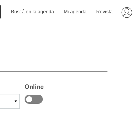
Buscá en la agenda
Mi agenda
Revista
Online
14
15
16
17
18
19
20