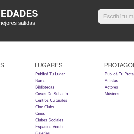
VEDADES
mejores salidas
AS
LUGARES
PROTAGO
Publicá Tu Lugar
Publicá Tu Prota
Bares
Artistas
Bibliotecas
Actores
Casas De Subasta
Músicos
Centros Culturales
Cine Clubs
Cines
Clubes Sociales
Espacios Verdes
Galerías