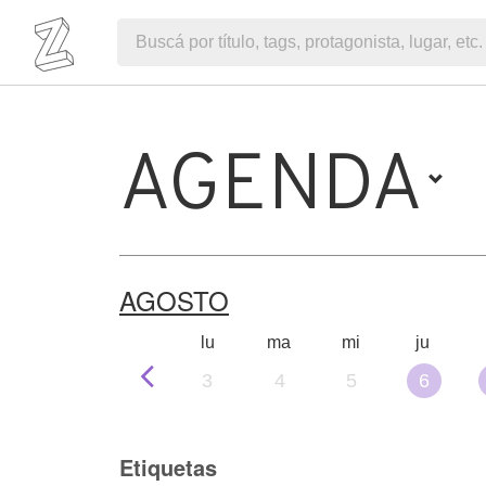
AGENDA
AGOSTO
lu
ma
mi
ju
3
4
5
6
Etiquetas