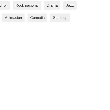
 roll
Rock nacional
Drama
Jazz
Animación
Comedia
Stand up