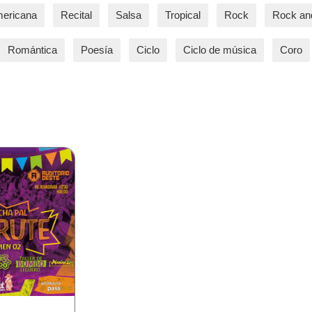
mericana
Recital
Salsa
Tropical
Rock
Rock and
Romántica
Poesía
Ciclo
Ciclo de música
Coro