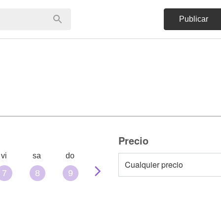
Publicar
Precio
vi
sa
do
7
8
9
10
11
12
13