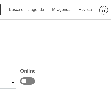
Buscá en la agenda
Mi agenda
Revista
Online
14
15
16
17
18
19
20