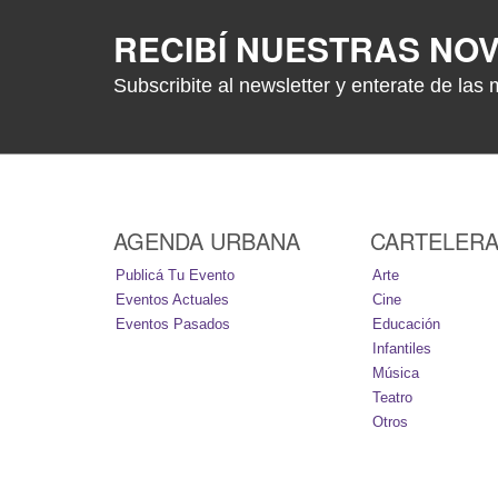
RECIBÍ NUESTRAS NO
Subscribite al newsletter y enterate de las 
AGENDA URBANA
CARTELER
Publicá Tu Evento
Arte
Eventos Actuales
Cine
Eventos Pasados
Educación
Infantiles
Música
Teatro
Otros