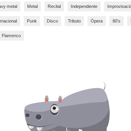
vy metal
Metal
Recital
Independiente
Improvisaci
ernacional
Punk
Disco
Tributo
Ópera
80's
Flamenco