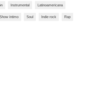
ón
Instrumental
Latinoamericana
Show íntimo
Soul
Indie rock
Rap