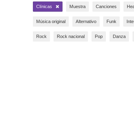
Clínicas
Muestra
Canciones
Hea
Música original
Alternativo
Funk
Int
Rock
Rock nacional
Pop
Danza