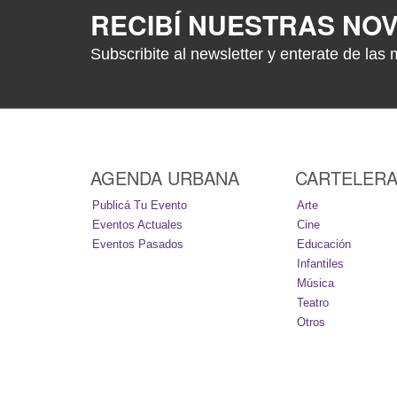
RECIBÍ NUESTRAS NO
Subscribite al newsletter y enterate de las 
AGENDA URBANA
CARTELER
Publicá Tu Evento
Arte
Eventos Actuales
Cine
Eventos Pasados
Educación
Infantiles
Música
Teatro
Otros