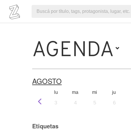
AGENDA
AGOSTO
lu
ma
mi
ju
3
4
5
6
Etiquetas