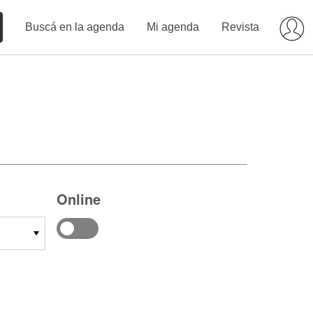
Buscá en la agenda
Mi agenda
Revista
Online
14
15
16
17
18
19
20