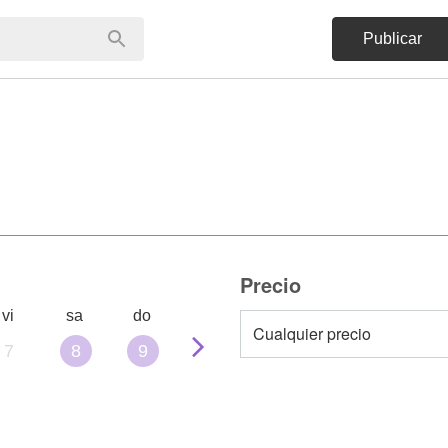
Publicar
Precio
vi
sa
do
7
8
9
10
11
12
13