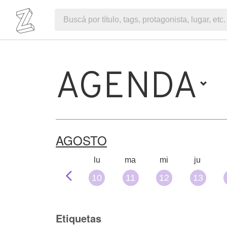
AGENDA
AGOSTO
lu
ma
mi
ju
10
11
12
13
Etiquetas