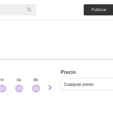
Publicar
Precio
vi
sa
do
14
15
16
17
18
19
20