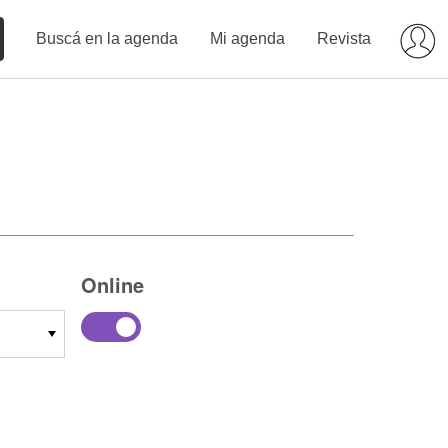
Buscá en la agenda
Mi agenda
Revista
Online
21
22
23
24
25
26
27