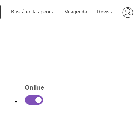
Buscá en la agenda
Mi agenda
Revista
Online
14
15
16
17
18
19
20