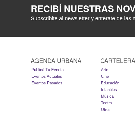
RECIBÍ NUESTRAS NO
Subscribite al newsletter y enterate de las 
AGENDA URBANA
CARTELER
Publicá Tu Evento
Arte
Eventos Actuales
Cine
Eventos Pasados
Educación
Infantiles
Música
Teatro
Otros