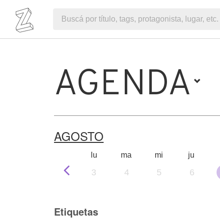
AGENDA
AGOSTO
lu
ma
mi
ju
3
4
5
6
Etiquetas