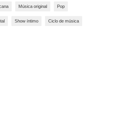
icana
Música original
Pop
tal
Show íntimo
Ciclo de música