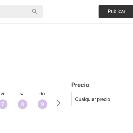
Publicar
Precio
vi
sa
do
7
8
9
10
11
12
13