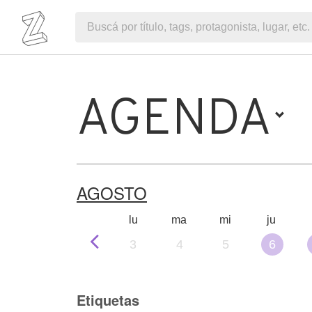
AGENDA
AGOSTO
lu
ma
mi
ju
3
4
5
6
Etiquetas