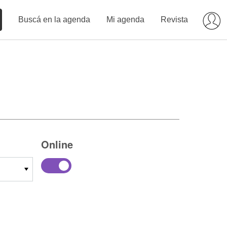
Buscá en la agenda
Mi agenda
Revista
Online
14
15
16
17
18
19
20