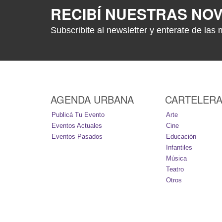
RECIBÍ NUESTRAS NO
Subscribite al newsletter y enterate de las 
AGENDA URBANA
CARTELER
Publicá Tu Evento
Arte
Eventos Actuales
Cine
Eventos Pasados
Educación
Infantiles
Música
Teatro
Otros