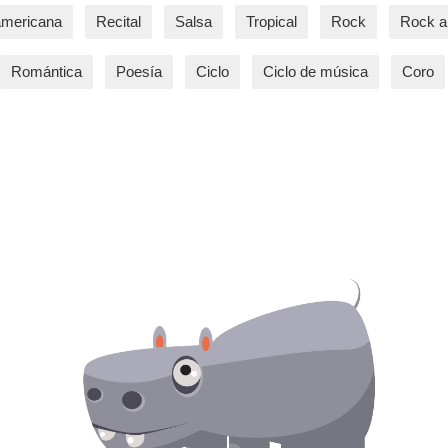
americana
Recital
Salsa
Tropical
Rock
Rock an
Romántica
Poesía
Ciclo
Ciclo de música
Coro