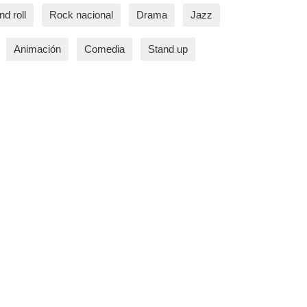
d roll
Rock nacional
Drama
Jazz
Animación
Comedia
Stand up