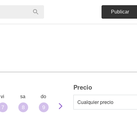
Publicar
Precio
vi
sa
do
7
8
9
10
11
12
13