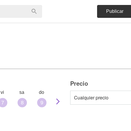
Publicar
Precio
vi
sa
do
7
8
9
10
11
12
13