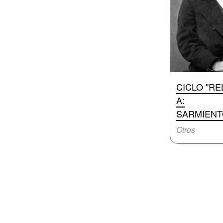
CICLO "R
A:
SARMIENT
Otros