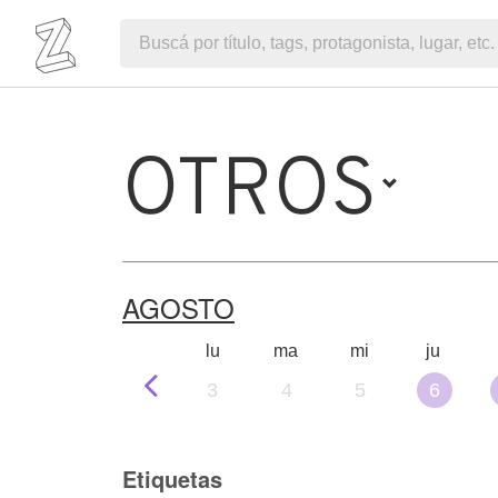
OTROS
AGOSTO
lu
ma
mi
ju
3
4
5
6
Etiquetas