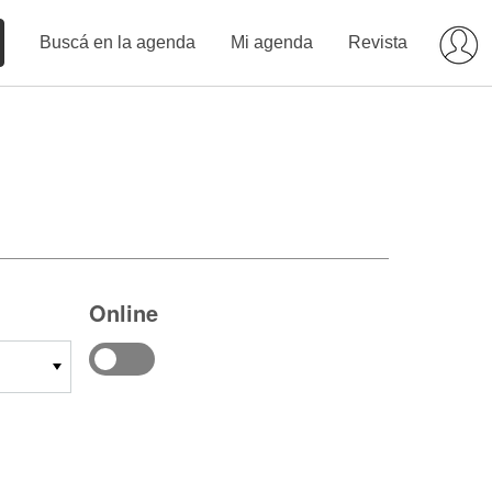
Buscá en la agenda
Mi agenda
Revista
Online
14
15
16
17
18
19
20