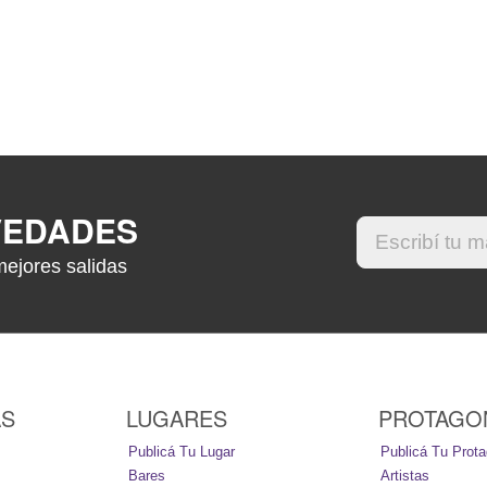
VEDADES
mejores salidas
AS
LUGARES
PROTAGO
Publicá Tu Lugar
Publicá Tu Prota
Bares
Artistas