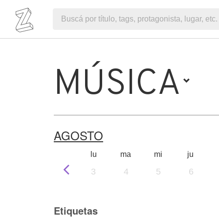
MÚSICA
AGOSTO
lu
ma
mi
ju
3
4
5
6
Etiquetas