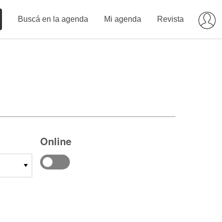
Buscá en la agenda
Mi agenda
Revista
Online
14
15
16
17
18
19
20