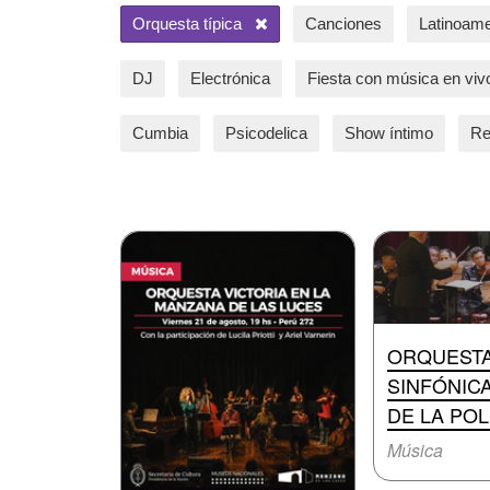
Orquesta típica
Canciones
Latinoame
DJ
Electrónica
Fiesta con música en viv
Cumbia
Psicodelica
Show íntimo
Re
ORQUEST
SINFÓNIC
DE LA POL
Música