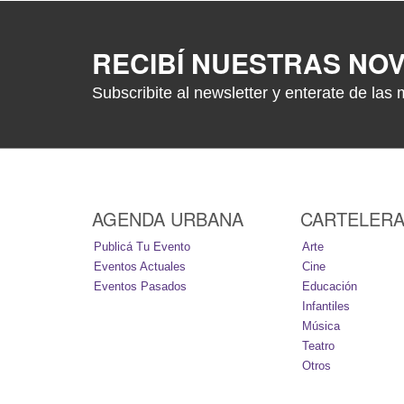
RECIBÍ NUESTRAS NO
Subscribite al newsletter y enterate de las 
AGENDA URBANA
CARTELER
Publicá Tu Evento
Arte
Eventos Actuales
Cine
Eventos Pasados
Educación
Infantiles
Música
Teatro
Otros