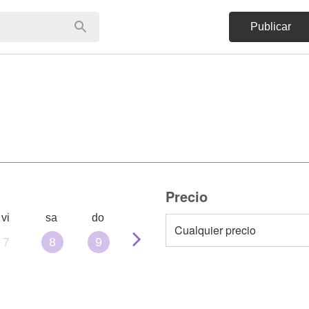
Publicar
Precio
vi
sa
do
7
8
9
10
11
12
13