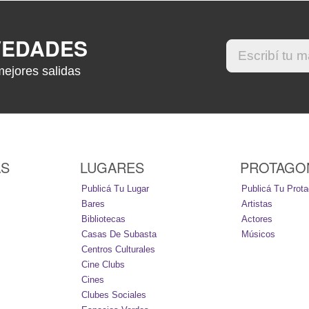
VEDADES
mejores salidas
AS
LUGARES
PROTAGO
Publicá Tu Lugar
Publicá Tu Prota
Bares
Artistas
Bibliotecas
Actores
Casas De Subasta
Músicos
Centros Culturales
Cine Clubs
Cines
Clubes Sociales