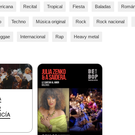
ricana
Recital
Tropical
Fiesta
Baladas
Román
o
Techno
Música original
Rock
Rock nacional
ggae
Internacional
Rap
Heavy metal
A
A
ICÍA