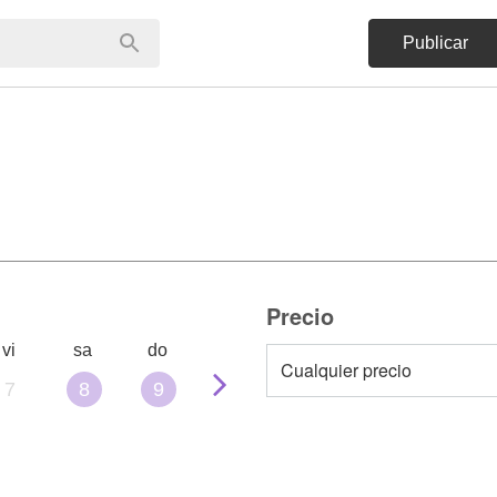
Publicar
Precio
vi
sa
do
7
8
9
10
11
12
13