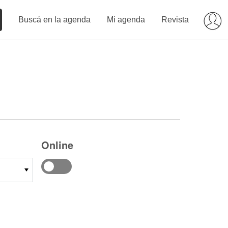
Buscá en la agenda
Mi agenda
Revista
Online
14
15
16
17
18
19
20