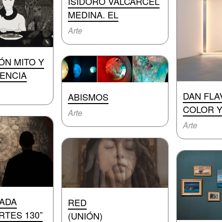
ISIDORO VALCÁRCEL
MEDINA. EL
Arte
ÓN MITO Y
ENCIA
DAN FLAV
ABISMOS
COLOR Y
Arte
Arte
IADA
RED
RTES 130”
(UNIÓN)