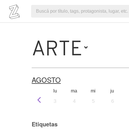
ARTE
AGOSTO
lu
ma
mi
ju
3
4
5
6
Etiquetas