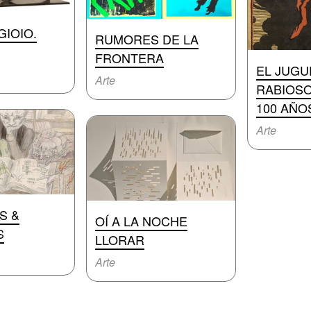
GIOIO.
RUMORES DE LA
FRONTERA
EL JUGU
Arte
RABIOSO
100 AÑO
Arte
S &
OÍ A LA NOCHE
S
LLORAR
Arte