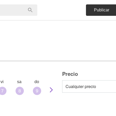
Publicar
Precio
vi
sa
do
7
8
9
10
11
12
13