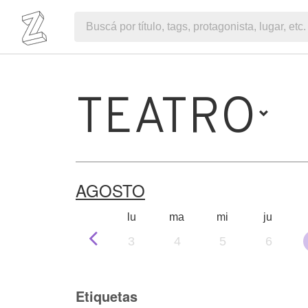
TEATRO
AGOSTO
lu
ma
mi
ju
3
4
5
6
Etiquetas