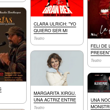
CLARA ULRICH: "YO
QUIERO SER MI
Teatro
FELI DE
PRESENT
Teatro
S
MARGARITA XIRGU.
UNA ACTRIZ ENTRE
UNA NO
MONSTR
Teatro