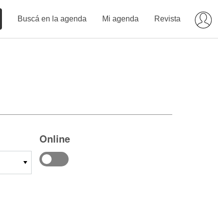
Buscá en la agenda
Mi agenda
Revista
Online
14
15
16
17
18
19
20