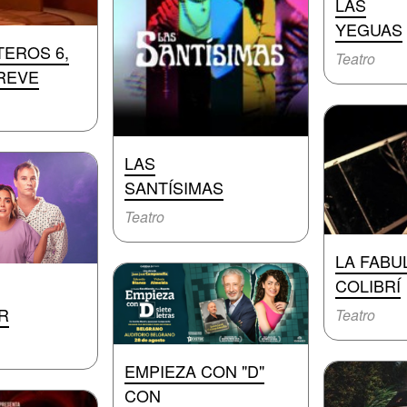
LAS
YEGUAS
TEROS 6,
Teatro
REVE
LAS
SANTÍSIMAS
Teatro
LA FABU
COLIBRÍ
R
Teatro
EMPIEZA CON "D"
CON