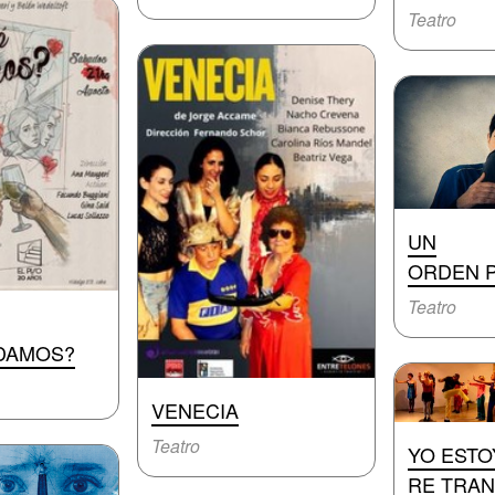
Teatro
UN
ORDEN P
Teatro
DAMOS?
VENECIA
Teatro
YO ESTO
RE TRAN