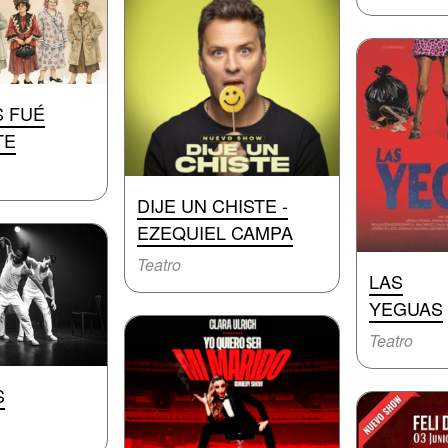
S FUÉ
TE
DIJE UN CHISTE -
EZEQUIEL CAMPA
Teatro
LAS
YEGUAS
Teatro
S