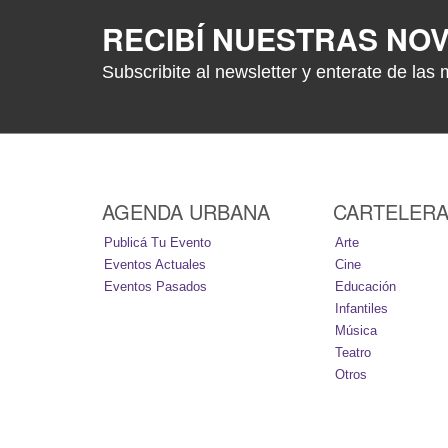
RECIBÍ NUESTRAS NO
Subscribite al newsletter y enterate de las 
AGENDA URBANA
CARTELER
Publicá Tu Evento
Arte
Eventos Actuales
Cine
Eventos Pasados
Educación
Infantiles
Música
Teatro
Otros