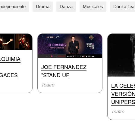
Independiente
Drama
Danza
Musicales
Danza Tea
LQUIMIA
JOE FERNANDEZ
"STAND UP
UGACES
Teatro
LA CELE
VERSIÓ
UNIPER
Teatro