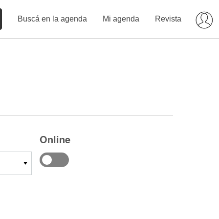
Buscá en la agenda
Mi agenda
Revista
Online
14
15
16
17
18
19
20