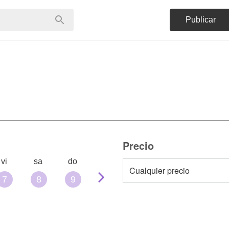
Publicar
Precio
vi
sa
do
7
8
9
10
11
12
13