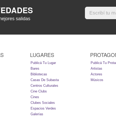
VEDADES
mejores salidas
AS
LUGARES
PROTAGO
Publicá Tu Lugar
Publicá Tu Prota
Bares
Artistas
Bibliotecas
Actores
Casas De Subasta
Músicos
Centros Culturales
Cine Clubs
Cines
Clubes Sociales
Espacios Verdes
Galerías