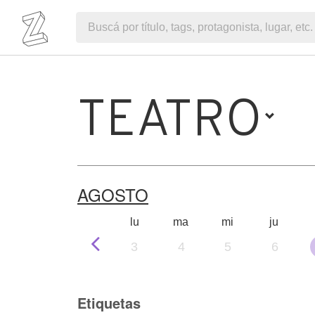
TEATRO
AGOSTO
lu
ma
mi
ju
3
4
5
6
Etiquetas