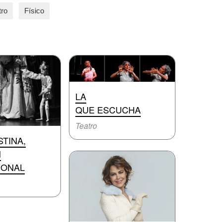
tro
Físico
LA
QUE ESCUCHA
Teatro
STINA,
N
SONAL