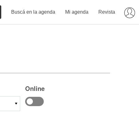
Buscá en la agenda
Mi agenda
Revista
Online
14
15
16
17
18
19
20