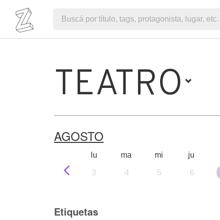
TEATRO
AGOSTO
lu
ma
mi
ju
3
4
5
6
Etiquetas