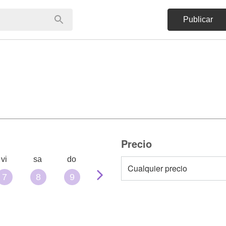
Publicar
Precio
vi
sa
do
7
8
9
10
11
12
13