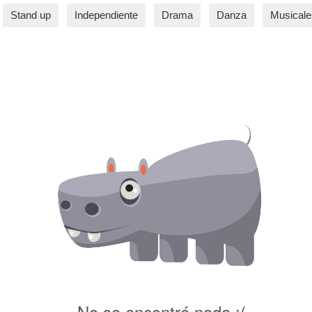
Stand up
Independiente
Drama
Danza
Musicale
No se encontró nada :(