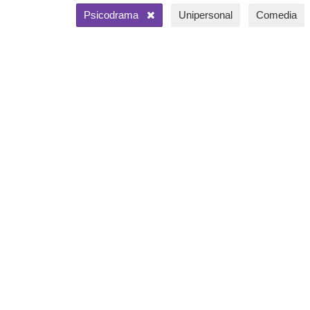
Psicodrama
Unipersonal
Comedia